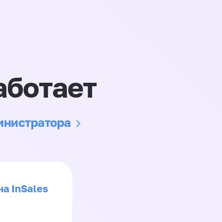
аботает
министратора
на InSales