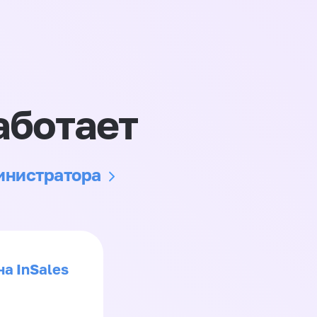
аботает
министратора
на InSales