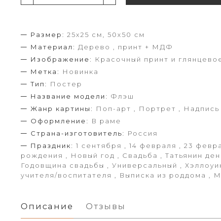
Размер:
25х25 см, 50х50 см
Материал:
Дерево , принт + МДФ
Изображение:
Красочный принт и глянцево
Метка:
Новинка
Тип:
Постер
Название модели:
Флэш
Жанр картины:
Поп-арт , Портрет , Надпись
Оформление:
В раме
Страна-изготовитель:
Россия
Праздник:
1 сентября , 14 февраля , 23 февра
рождения , Новый год , Свадьба , Татьянин ден
Годовщина свадьбы , Универсальный , Хэллоуин
учителя/воспитателя , Выписка из роддома , 
Описание
Отзывы