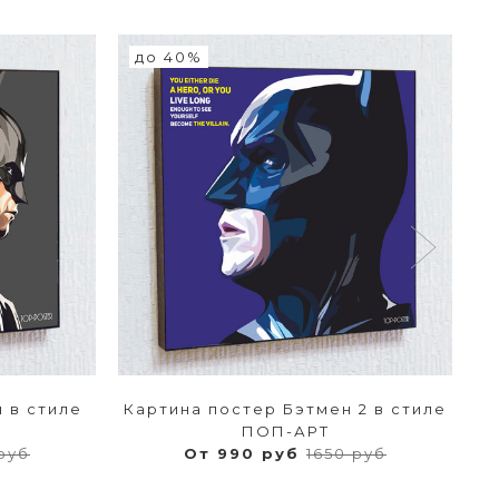
до 40%
К
 в стиле
Картина постер Бэтмен 2 в стиле
ПОП-АРТ
руб
От 990 руб
1650 руб