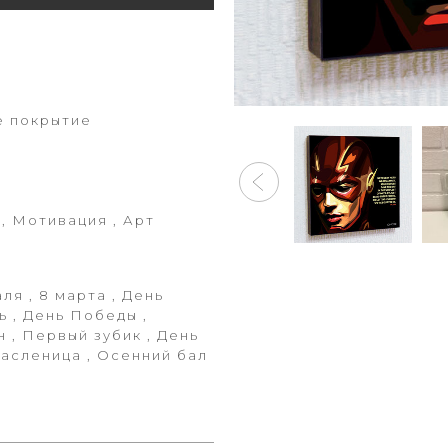
е покрытие
 , Мотивация , Арт
ля , 8 марта , День
ь , День Победы ,
 , Первый зубик , День
Масленица , Осенний бал