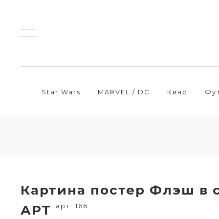
Star Wars
MARVEL / DC
Кино
Фу
Картина постер Флэш в 
арт. 166
АРТ