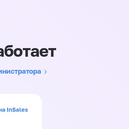
аботает
министратора
на InSales