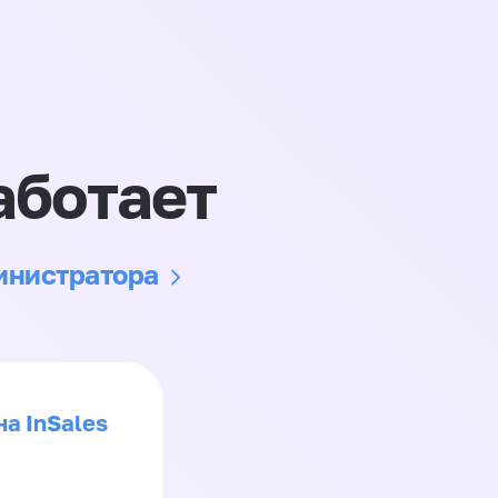
аботает
министратора
на InSales