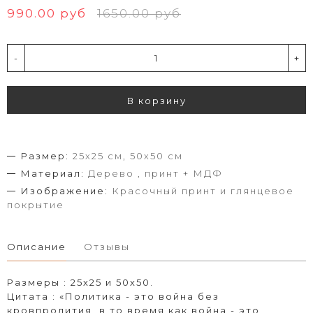
990.00 руб
1650.00 руб
-
+
В корзину
Размер:
25х25 см, 50х50 см
Материал:
Дерево , принт + МДФ
Изображение:
Красочный принт и глянцевое
покрытие
Описание
Отзывы
Размеры : 25х25 и 50х50.
Цитата : «Политика - это война без
кровпролития, в то время как война - это