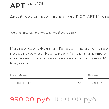
арт. 178
АРТ
Дизайнерская картина в стиле ПОП АРТ Мист
«Ну и дела, я лучше побреюсь!»
Мистер Картофельная Голова - является вто
персонажем во франшизе «История игрушек» .
созданная по мотивам знаменитой игрушки Mr.
Playskool.
Цвет Фона
Размер
990.00 руб
1650.00 руб