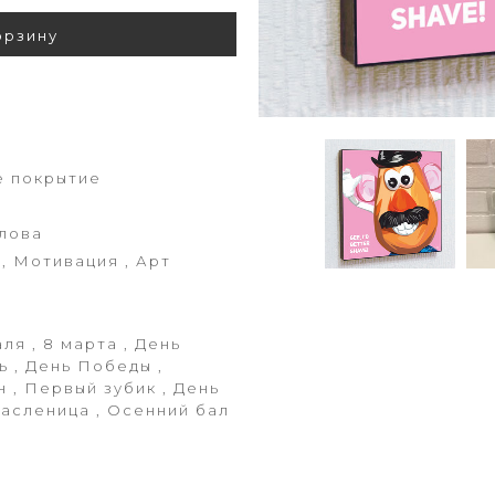
орзину
е покрытие
лова
 , Мотивация , Арт
ля , 8 марта , День
ь , День Победы ,
 , Первый зубик , День
Масленица , Осенний бал