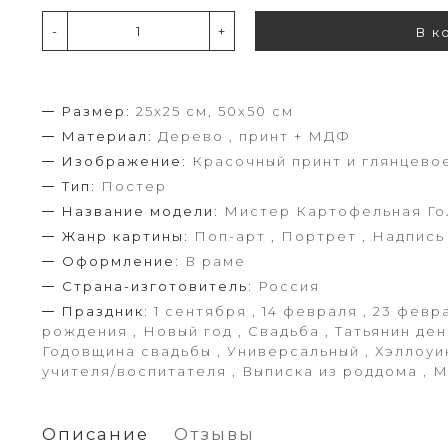
-
+
В к
Размер:
25х25 см, 50х50 см
Материал:
Дерево , принт + МДФ
Изображение:
Красочный принт и глянцево
Тип:
Постер
Название модели:
Мистер Картофельная Го
Жанр картины:
Поп-арт , Портрет , Надпись
Оформление:
В раме
Страна-изготовитель:
Россия
Праздник:
1 сентября , 14 февраля , 23 февра
рождения , Новый год , Свадьба , Татьянин ден
Годовщина свадьбы , Универсальный , Хэллоуин
учителя/воспитателя , Выписка из роддома , 
Описание
Отзывы