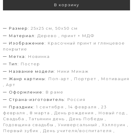
В корзину
Размер:
25х25 см, 50х50 см
Материал:
Дерево , принт + МДФ
Изображение:
Красочный принт и глянцевое
покрытие
Метка:
Новинка
Тип:
Постер
Название модели:
Ники Минаж
Жанр картины:
Поп-арт , Портрет , Мотивация
, Арт
Оформление:
В раме
Страна-изготовитель:
Россия
Праздник:
1 сентября , 14 февраля , 23
февраля , 8 марта , День рождения , Новый год ,
Свадьба , Татьянин день , День Победы ,
Годовщина свадьбы , Универсальный , Хэллоуин ,
Первый зубик , День учителя/воспитателя ,