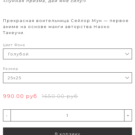
«Лунная призма, дай мне силу!»
Прекрасная воительница Сейлор Мун — первое
аниме на основе манги авторства Наоко
Такеучи.
Цвет Фона
Размер
990.00 руб
1650.00 руб
-
+
В корзину