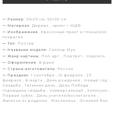
Размер:
25х25 см, 50х50 см
Материал:
Дерево , принт + МДФ
Изображение:
Красочный принт и глянцевое
покрытие
Тип:
Постер
Название модели:
Сейлор Мун
Жанр картины:
Поп-арт , Портрет , Надпись
Оформление:
В раме
Страна-изготовитель:
Россия
Праздник:
1 сентября , 14 февраля , 23
февраля , 8 марта , День рождения , Новый год ,
Свадьба , Татьянин день , День Победы ,
Годовщина свадьбы , Универсальный , Хэллоуин ,
Первый зубик , День учителя/воспитателя ,
Выписка из роддома , Масленица , Осенний бал