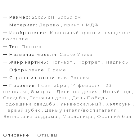
Размер:
25х25 см, 50х50 см
Материал:
Дерево , принт + МДФ
Изображение:
Красочный принт и глянцевое
покрытие
Тип:
Постер
Название модели:
Саске Учиха
Жанр картины:
Поп-арт , Портрет , Надпись
Оформление:
В раме
Страна-изготовитель:
Россия
Праздник:
1 сентября , 14 февраля , 23
февраля , 8 марта , День рождения , Новый год ,
Свадьба , Татьянин день , День Победы ,
Годовщина свадьбы , Универсальный , Хэллоуин ,
Первый зубик , День учителя/воспитателя ,
Выписка из роддома , Масленица , Осенний бал
Описание
Отзывы