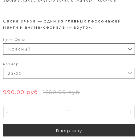
«Моя единственная цель в жизни - месть.»
Саске Учиха — о
дин из главных персонажей
манги и аниме-сериала «Наруто».
Цвет Фона
Размер
990.00 руб
1650.00 руб
-
+
В корзину