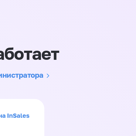
аботает
министратора
на InSales