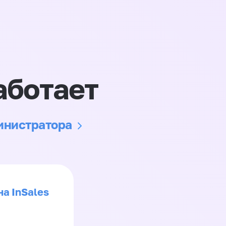
аботает
министратора
на InSales