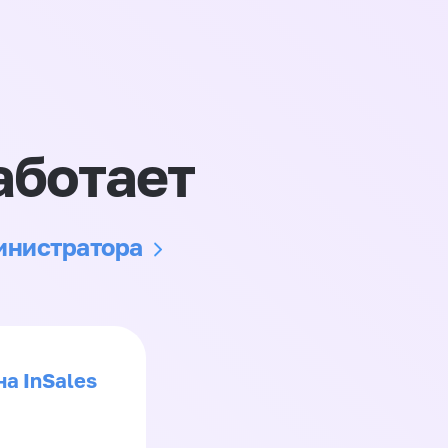
аботает
министратора
на InSales