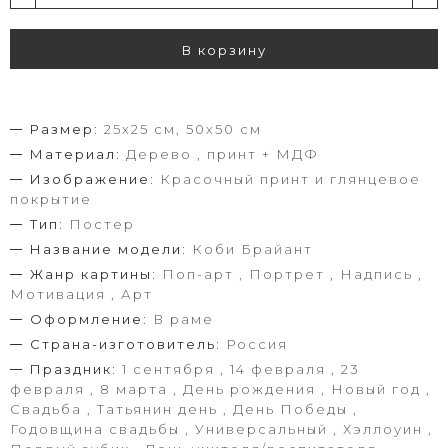
В корзину
Размер:
25х25 см, 50х50 см
Материал:
Дерево , принт + МДФ
Изображение:
Красочный принт и глянцевое
покрытие
Тип:
Постер
Название модели:
Коби Брайант
Жанр картины:
Поп-арт , Портрет , Надпись ,
Мотивация , Арт
Оформление:
В раме
Страна-изготовитель:
Россия
Праздник:
1 сентября , 14 февраля , 23
февраля , 8 марта , День рождения , Новый год ,
Свадьба , Татьянин день , День Победы ,
Годовщина свадьбы , Универсальный , Хэллоуин ,