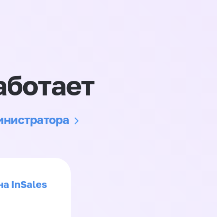
аботает
министратора
на InSales