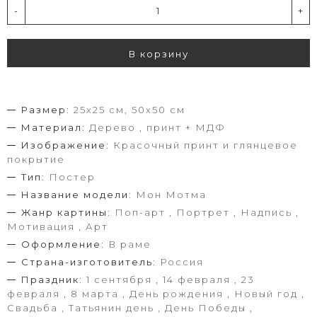
-
+
В корзину
Размер:
25х25 см, 50х50 см
Материал:
Дерево , принт + МДФ
Изображение:
Красочный принт и глянцевое
покрытие
Тип:
Постер
Название модели:
Мон Мотма
Жанр картины:
Поп-арт , Портрет , Надпись ,
Мотивация , Арт
Оформление:
В раме
Страна-изготовитель:
Россия
Праздник:
1 сентября , 14 февраля , 23
февраля , 8 марта , День рождения , Новый год ,
Свадьба , Татьянин день , День Победы ,