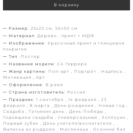
В корзину
Размер:
25х25 см, 50х50 см
Материал:
Дерево , принт + МДФ
Изображение:
Красочный принт и глянцевое
покрытие
Тип:
Постер
Название модели:
Со Геррера
Жанр картины:
Поп-арт , Портрет , Надпись ,
Мотивация , Арт
Оформление:
В раме
Страна-изготовитель:
Россия
Праздник:
1 сентября , 14 февраля , 23
февраля , 8 марта , День рождения , Новый год ,
Свадьба , Татьянин день , День Победы ,
Годовщина свадьбы , Универсальный , Хэллоуин ,
Первый зубик , День учителя/воспитателя ,
Выписка из роддома , Масленица , Осенний бал